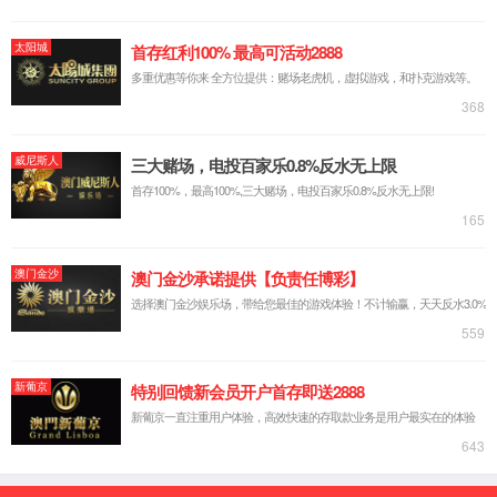
接诉即办
校友之家
公众号与APP
校长邮箱
服务大厅
信息门户
校园VPN