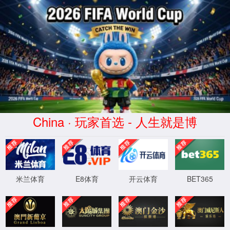
中国·AC米兰(Milan·中文)官网入口|主
页欢迎您
学
校新闻
查看更多+
News