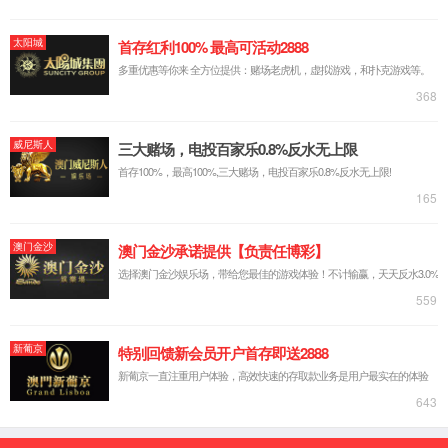
30
AC米兰中国官网召开暑期施工项目调度会
2026.07
29
省委外办调研组来校调研因公出国管理工作
2026.07
29
2026年全国大学生物理实验竞赛（山东赛区）实验
讲课比赛在我校举办
2026.07
通
知公告
查看更多+
Notice