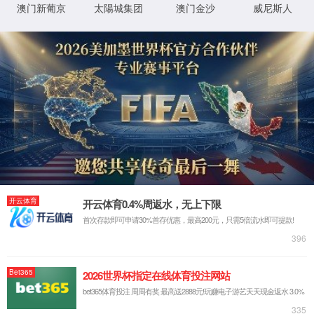
2026.08.04
第一届人文经济学青年学者研修营在我校举办
21
AC米兰中国官网召开2026年关键指标任务进展情
况调度会
2026.07
04
第一届人文经济学青年学者研修营在我校举办
2026.08