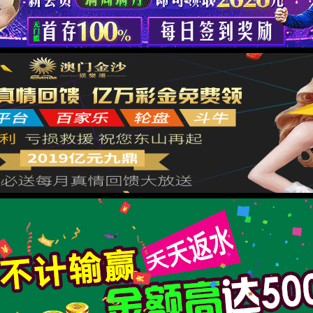
@sdut.edu.cn