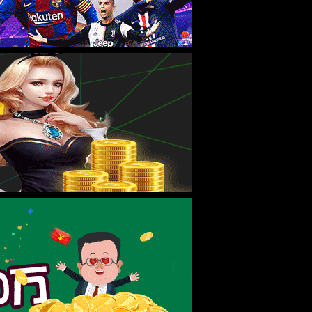
首页
>
校长邮箱