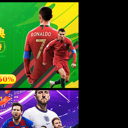
在校生
教职工
考生
校友
访客
EN
人才培养
招生就业
国际交流
校友联谊
信息公开