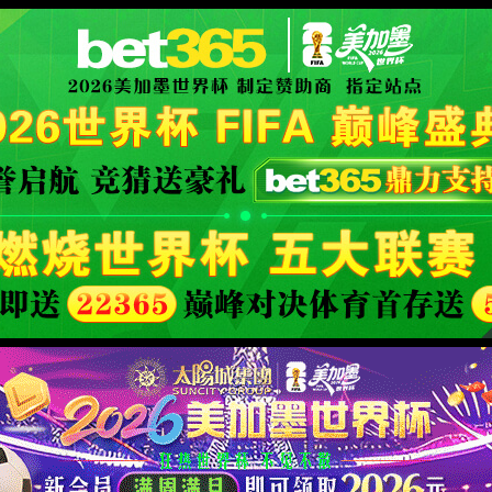
新闻网
AC米兰中国官网概况
机构设置
师资队伍
科学研究