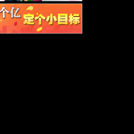
2022-08-31
2021-10-14
2021-04-19
2020-12-07
2018-06-28
2016-12-12