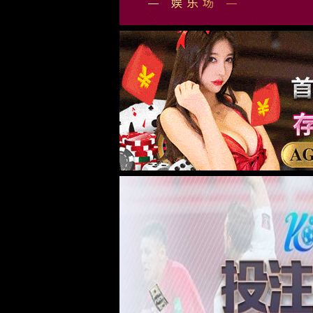
关于征集校史资料和实
AC米兰中文官网入口2
关于征集AC米兰中国官
AC米兰中文官网入口
AC米兰中文官网入口
AC米兰中文官网入口2
AC米兰中文官网入口2