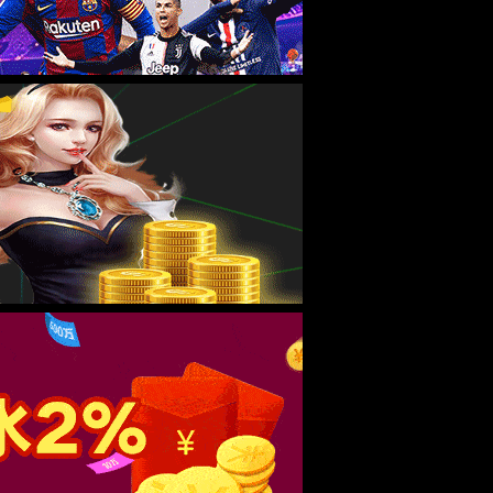
首页
>
通知公告
2026-08-06
2026-06-25
2026-06-18
2026-01-13
2025-04-15