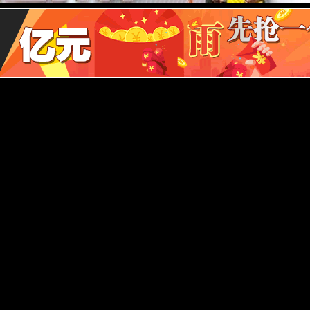
法定代表人变更公告
公开招聘计算机科学与技术学院院长公告
关于事业单位法人证书住所变更公告
官网入口章程修正案》进行公示的通知
两学一做”学习教育网站
大学章程建设”专题网站
上页
1
下页