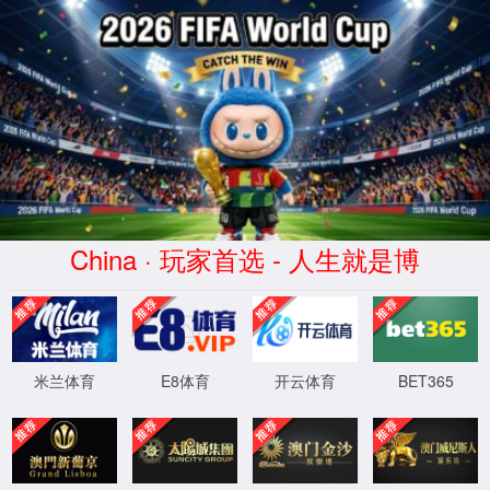
中国·AC米兰(Milan·中文)官网入口|主
页欢迎您
校庆动态
首页
>
校庆动态
AC米兰中文官网入口建校70周年高质量发展大会隆重举行
2026-05-26
AC米兰中国官网举办科技创新与产业创新融合发展论坛
2026-05-28
第八届生态无人农场演示研讨会举办
2026-05-28